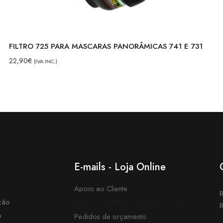
FILTRO 725 PARA MASCARAS PANORÂMICAS 741 E 731
22,90
€
(IVA INC.)
E-mails - Loja Online
Apoio ao Cliente
R
apoioaocliente@novaprotec.com
ção
R
e
Pedidos de orçamento