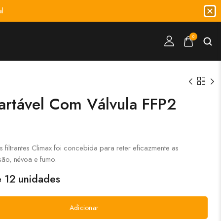
l
0
artável Com Válvula FFP2
filtrantes Climax foi concebida para reter eficazmente as
são, névoa e fumo.
 12 unidades
Adicionar