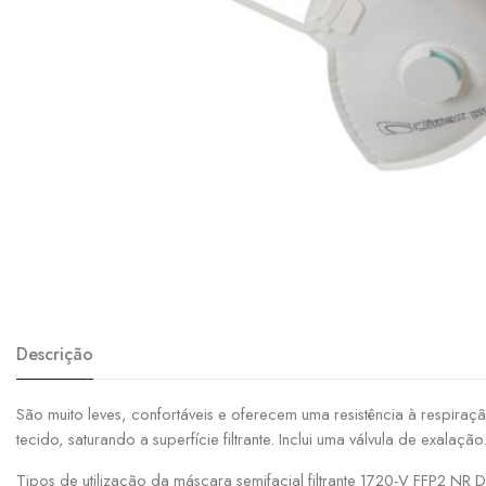
Descrição
São muito leves, confortáveis ​​e oferecem uma resistência à respir
tecido, saturando a superfície filtrante. Inclui uma válvula de exal
Tipos de utilização da máscara semifacial filtrante 1720-V FFP2 NR 