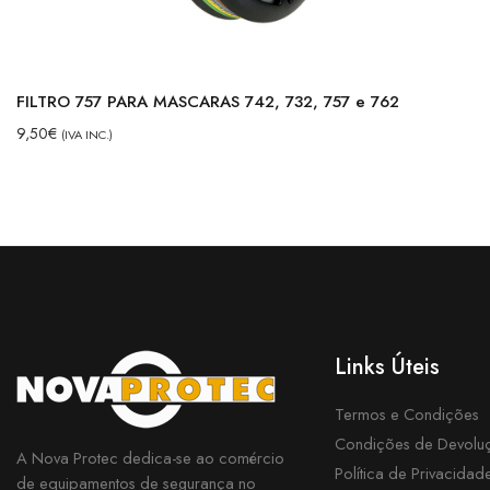
FILTRO 757 PARA MASCARAS 742, 732, 757 e 762
9,50
€
(IVA INC.)
Links Úteis
Termos e Condições
Condições de Devolu
A Nova Protec dedica-se ao comércio
Política de Privacidad
de equipamentos de segurança no