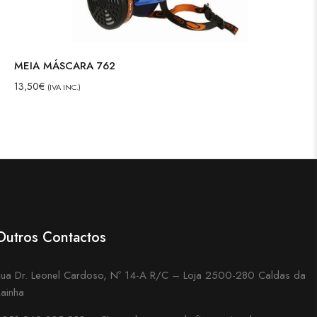
MEIA MÁSCARA 762
13,50
€
(IVA INC.)
Outros Contactos
ua Dr. Leonel Cardoso, Nº 14-A R/C – Loja 2500-280 Caldas da
ainha