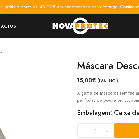
es grátis a partir de 40.00€ em encomendas para Portugal Continenta
TACTOS
P2
Máscara Desc
15,00
€
(IVA INC.)
A gama de máscaras semifaciais 
partículas de poeira em suspen
Embalagem: Caixa de
+