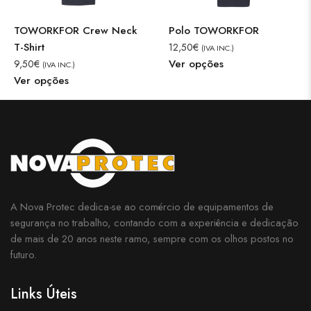
TOWORKFOR Crew Neck
Polo TOWORKFOR
T-Shirt
12,50
€
(IVA INC.)
Ver opções
9,50
€
(IVA INC.)
Ver opções
A Nova Protec dedica-se ao comércio de equipamentos de
segurança no trabalho, contando com a experiência e dedicação
de mais de 20 anos neste ramo, sempre com os olhos postos no
futuro.
Links Úteis