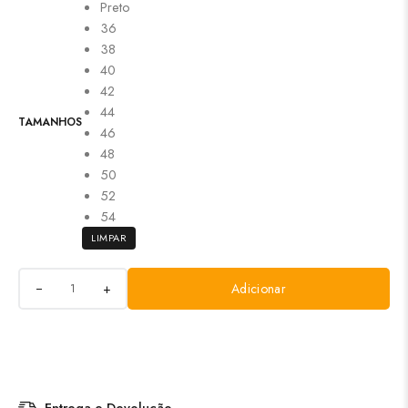
Preto
36
38
40
42
44
TAMANHOS
46
48
50
52
54
LIMPAR
+
Adicionar
Entrega e Devolução