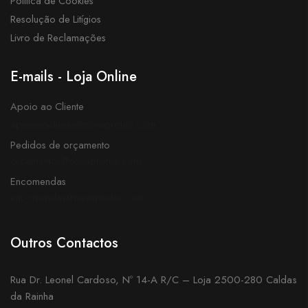
Política de Cookies
Resolução de Litígios
Livro de Reclamações
E-mails - Loja Online
Apoio ao Cliente
apoioaocliente@novaprotec.com
Pedidos de orçamento
orcamentos@novaprotec.com
Encomendas
encomendas@novaprotec.com
Outros Contactos
Rua Dr. Leonel Cardoso, Nº 14-A R/C – Loja 2500-280 Caldas
da Rainha