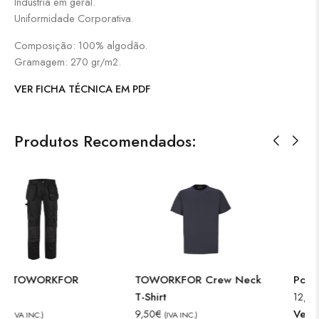
Indústria em geral.
Uniformidade Corporativa.
Composição: 100% algodão.
Gramagem: 270 gr/m2.
VER FICHA TÉCNICA EM PDF
Produtos Recomendados:
 Neck
Polo TOWORKFOR
Sweatshirt TOWOR
12,50
€
19,00
€
(IVA INC.)
(IVA INC.)
Ver opções
Ver opções