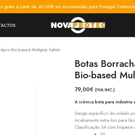
es grátis a partir de 40.00€ em encomendas para Portugal Continenta
TACTOS
dpro Bio-based Multigrip Safety
Botas Borrach
Bio-based Mul
79,00
€
(IVA INC.)
A icónica bota para industria
Design específico do solado p
Acabamento extra liso para fáci
Classificação S4 com biqueira
36