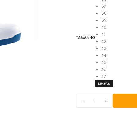
37
38
39
40
41
TAMANHO
42
43
44
45
46
47
LIMPAR
+