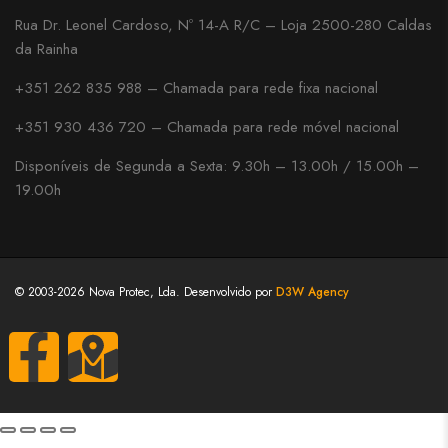
Rua Dr. Leonel Cardoso, Nº 14-A R/C – Loja 2500-280 Caldas
da Rainha
+351 262 835 988 – Chamada para rede fixa nacional
+351 930 436 720 – Chamada para rede móvel nacional
Disponíveis de Segunda a Sexta: 9.30h – 13.00h / 15.00h –
19.00h
© 2003-2026 Nova Protec, Lda. Desenvolvido por
D3W Agency