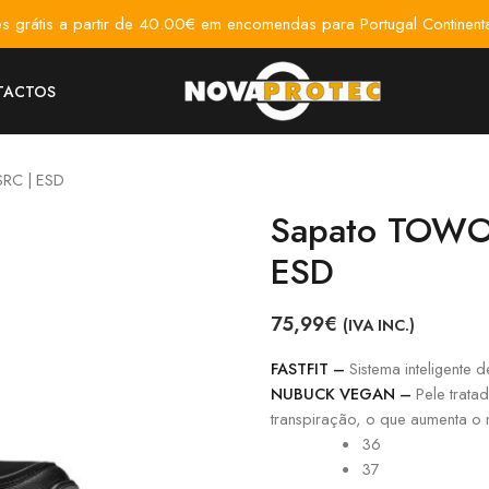
es grátis a partir de 40.00€ em encomendas para Portugal Continenta
TACTOS
SRC | ESD
Sapato TOWOR
ESD
75,99
€
(IVA INC.)
FASTFIT –
Sistema inteligente d
NUBUCK VEGAN –
Pele tratad
transpiração, o que aumenta o n
36
37