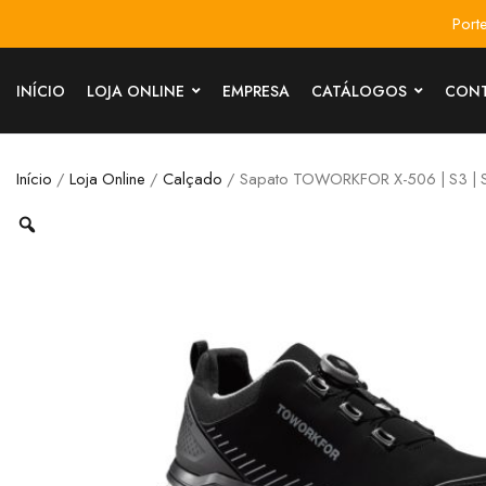
Port
INÍCIO
LOJA ONLINE
EMPRESA
CATÁLOGOS
CON
Início
/
Loja Online
/
Calçado
/ Sapato TOWORKFOR X-506 | S3 | 