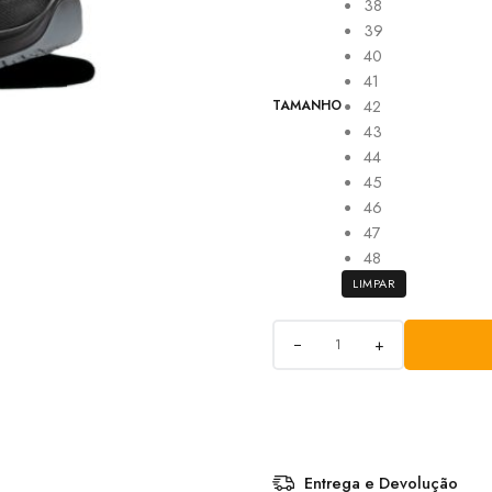
38
39
40
41
42
TAMANHO
43
44
45
46
47
48
LIMPAR
+
Entrega e Devolução