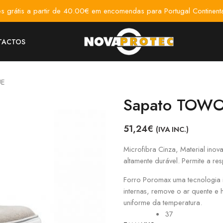
es grátis a partir de 40.00€ em encomendas para Portugal Continenta
TACTOS
UE
Sapato TOWO
51,24
€
(IVA INC.)
Microfibra Cinza, Material inov
altamente durável. Permite a res
Forro Poromax uma tecnologia 
internas, remove o ar quente e 
uniforme da temperatura.
37