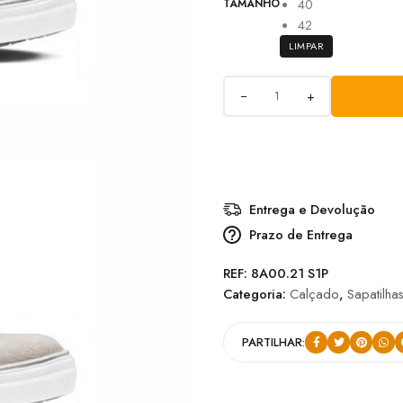
40
TAMANHO
42
LIMPAR
+
Entrega e Devolução
Prazo de Entrega
REF:
8A00.21 S1P
Categoria:
Calçado
,
Sapatilha
PARTILHAR: