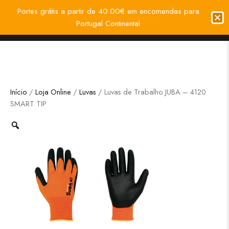
Portes grátis a partir de 40.00€ em encomendas para
Portugal Continental
Início
/
Loja Online
/
Luvas
/ Luvas de Trabalho JUBA – 4120
SMART TIP