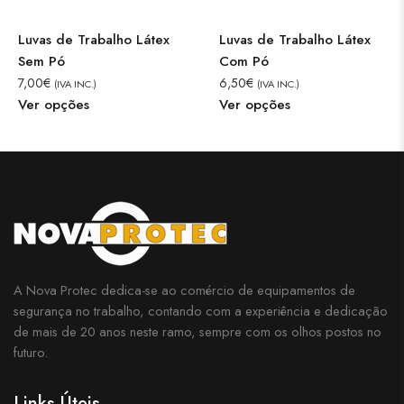
Luvas de Trabalho Látex
Luvas de Trabalho Látex
Sem Pó
Com Pó
7,00
€
6,50
€
(IVA INC.)
(IVA INC.)
Ver opções
Ver opções
A Nova Protec dedica-se ao comércio de equipamentos de
segurança no trabalho, contando com a experiência e dedicação
de mais de 20 anos neste ramo, sempre com os olhos postos no
futuro.
Links Úteis