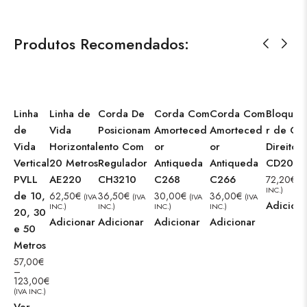
Produtos Recomendados:
Linha
Linha de
Corda De
Corda Com
Corda Com
Bloquea
de
Vida
Posicionam
Amorteced
Amorteced
r de Co
Vida
Horizontal
ento Com
or
or
Direito
Vertical
20 Metros
Regulador
Antiqueda
Antiqueda
CD202
PVLL
AE220
CH3210
C268
C266
72,20
€
(I
INC.)
de 10,
62,50
€
36,50
€
30,00
€
36,00
€
(IVA
(IVA
(IVA
(IVA
Adiciona
INC.)
INC.)
INC.)
INC.)
20, 30
Adicionar
Adicionar
Adicionar
Adicionar
e 50
Metros
57,00
€
–
123,00
€
(IVA INC.)