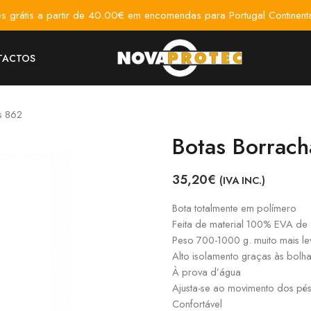
es grátis a partir de 40.00€ em encomendas para Portugal Continenta
TACTOS
s 862
Botas Borrac
35,20
€
(IVA INC.)
Bota totalmente em polímero
Feita de material 100% EVA de 
Peso 700-1000 g. muito mais l
Alto isolamento graças às bolh
À prova d’água
Ajusta-se ao movimento dos pé
Confortável