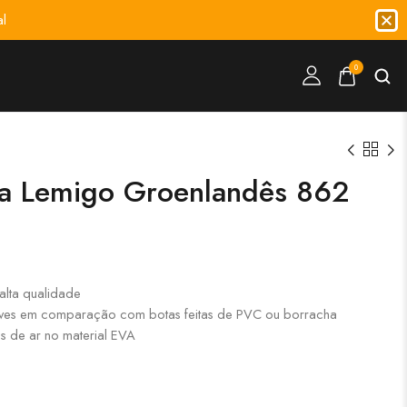
l
0
ha Lemigo Groenlandês 862
alta qualidade
eves em comparação com botas feitas de PVC ou borracha
as de ar no material EVA
s