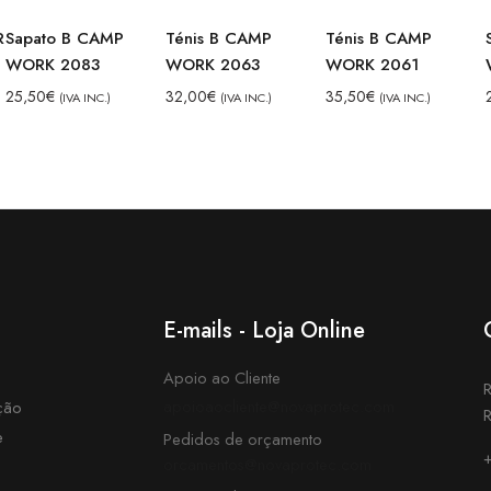
R
Sapato B CAMP
Ténis B CAMP
Ténis B CAMP
WORK 2083
WORK 2063
WORK 2061
25,50
€
32,00
€
35,50
€
(IVA INC.)
(IVA INC.)
(IVA INC.)
E-mails - Loja Online
Apoio ao Cliente
R
apoioaocliente@novaprotec.com
ção
R
e
Pedidos de orçamento
+
orcamentos@novaprotec.com