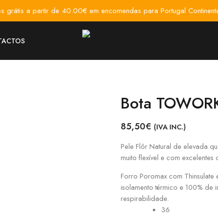
es grátis a partir de 40.00€ em encomendas para Portugal Continenta
TACTOS
Bota TOWOR
85,50
€
(IVA INC.)
Pele Flôr Natural de elevada qu
muito flexível e com excelentes 
Forro Poromax com Thinsulate
isolamento térmico e 100% de
respirabilidade.
36