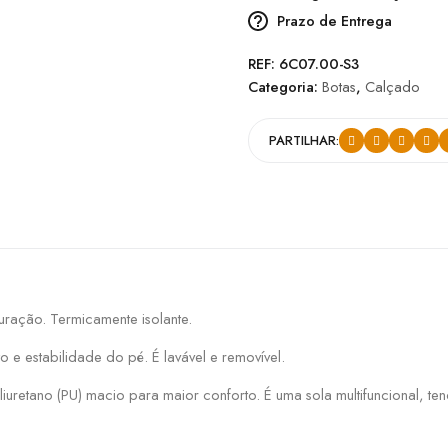
Prazo de Entrega
REF:
6C07.00-S3
Categoria:
Botas
,
Calçado
PARTILHAR:
rfuração. Termicamente isolante.
o e estabilidade do pé. É lavável e removível.
iuretano (PU) macio para maior conforto. É uma sola multifuncional, ten