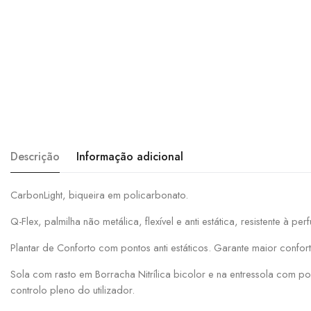
Descrição
Informação adicional
CarbonLight, biqueira em policarbonato.
Q-Flex, palmilha não metálica, flexível e anti estática, resistente à pe
Plantar de Conforto com pontos anti estáticos. Garante maior confort
Sola com rasto em Borracha Nitrílica bicolor e na entressola com pol
controlo pleno do utilizador.