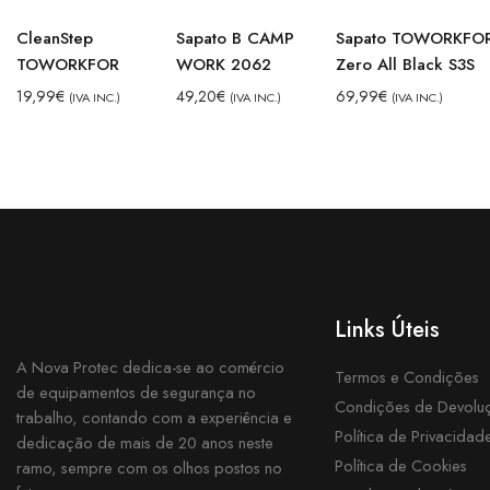
CleanStep
Sapato B CAMP
Sapato TOWORKFO
TOWORKFOR
WORK 2062
Zero All Black S3S
19,99
€
49,20
€
69,99
€
(IVA INC.)
(IVA INC.)
(IVA INC.)
Links Úteis
A Nova Protec dedica-se ao comércio
Termos e Condições
de equipamentos de segurança no
Condições de Devolu
trabalho, contando com a experiência e
Política de Privacidad
dedicação de mais de 20 anos neste
Política de Cookies
ramo, sempre com os olhos postos no