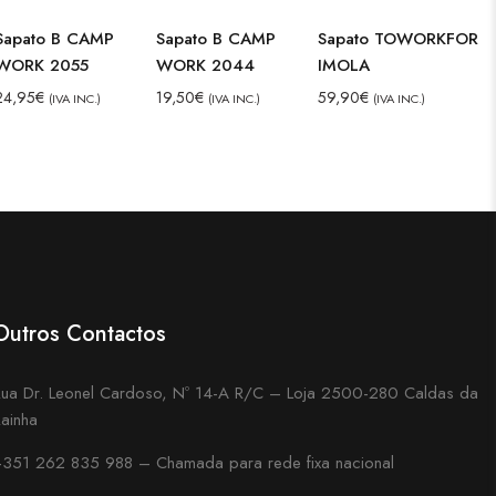
Sapato B CAMP
Sapato B CAMP
Sapato TOWORKFOR
WORK 2055
WORK 2044
IMOLA
24,95
€
19,50
€
59,90
€
(IVA INC.)
(IVA INC.)
(IVA INC.)
Outros Contactos
ua Dr. Leonel Cardoso, Nº 14-A R/C – Loja 2500-280 Caldas da
ainha
351 262 835 988 – Chamada para rede fixa nacional