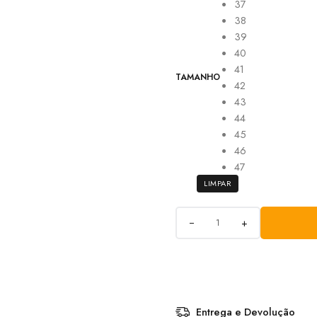
37
38
39
40
41
TAMANHO
42
43
44
45
46
47
LIMPAR
+
Entrega e Devolução