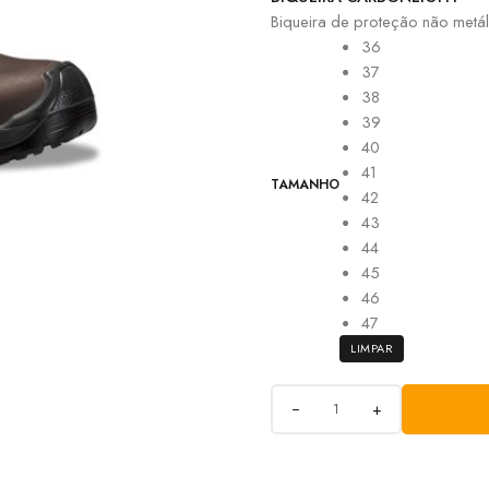
Biqueira de proteção não metálic
36
37
38
39
40
41
TAMANHO
42
43
44
45
46
47
LIMPAR
+