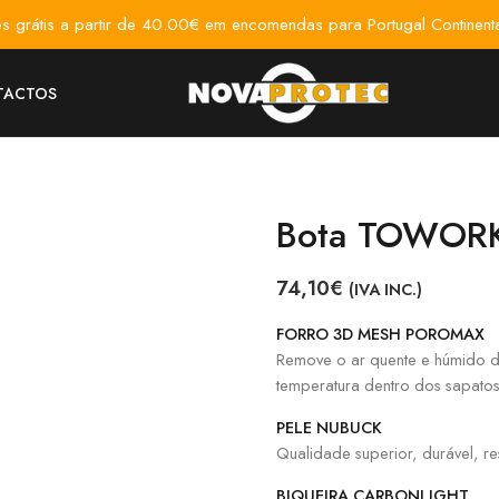
es grátis a partir de 40.00€ em encomendas para Portugal Continenta
TACTOS
Bota TOWORK
74,10
€
(IVA INC.)
FORRO 3D MESH POROMAX
Remove o ar quente e húmido da 
temperatura dentro dos sapatos
PELE NUBUCK
Qualidade superior, durável, res
BIQUEIRA CARBONLIGHT