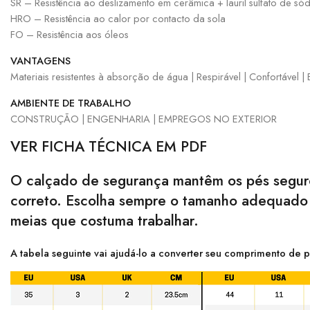
SR – Resistência ao deslizamento em cerâmica + lauril sulfato de sód
HRO – Resistência ao calor por contacto da sola
FO – Resistência aos óleos
VANTAGENS
Materiais resistentes à absorção de água | Respirável | Confortável | 
AMBIENTE DE TRABALHO
CONSTRUÇÃO | ENGENHARIA | EMPREGOS NO EXTERIOR
VER FICHA TÉCNICA EM PDF
O calçado de segurança mantêm os pés seguro
correto. Escolha sempre o tamanho adequado p
meias que costuma trabalhar.
A tabela seguinte vai ajudá-lo a converter seu comprimento de p